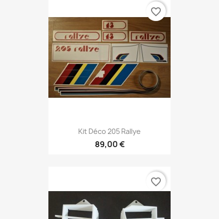
favorite_border
Kit Déco 205 Rallye
89,00 €
favorite_border