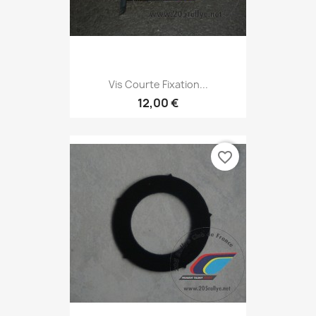
Vis Courte Fixation...
12,00 €
favorite_border