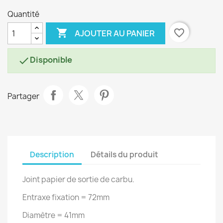
Quantité

favorite_border
AJOUTER AU PANIER
Disponible

Partager
Description
Détails du produit
Joint papier de sortie de carbu.
Entraxe fixation = 72mm
Diamètre = 41mm