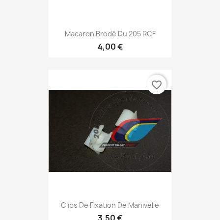
Macaron Brodé Du 205 RCF
4,00 €
favorite_border
Clips De Fixation De Manivelle
3,50 €