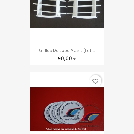
Grilles De Jupe Avant (Lot...
90,00 €
favorite_border