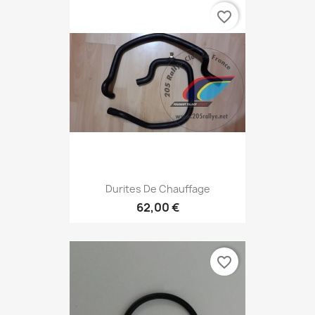
favorite_border
Durites De Chauffage
62,00 €
favorite_border