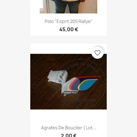
Polo "Esprit 205 Rallye"
45,00 €
favorite_border
Agrafes De Bouclier ( Lot...
2,00 €