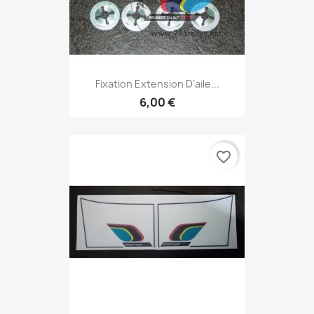
Fixation Extension D'aile...
6,00 €
favorite_border