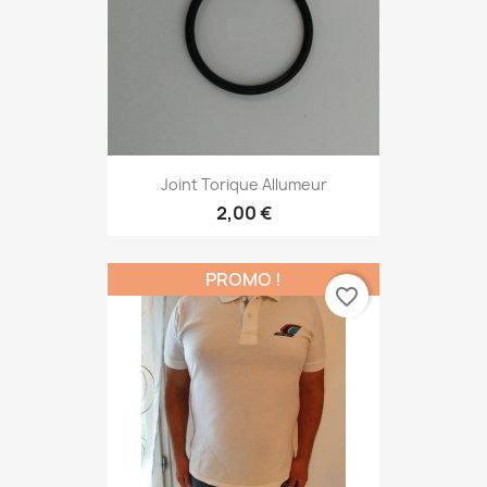
Joint Torique Allumeur
2,00 €
PROMO !
favorite_border